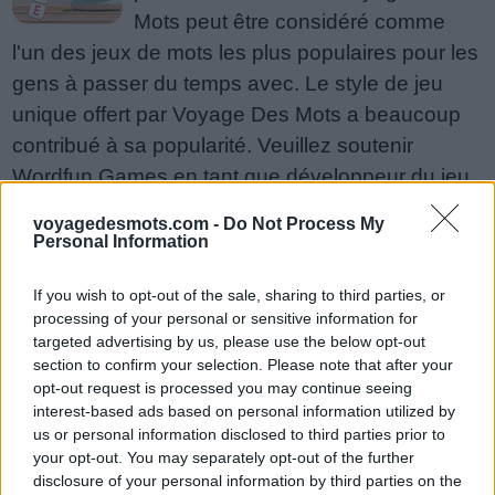
Mots peut être considéré comme
l'un des jeux de mots les plus populaires pour les
gens à passer du temps avec. Le style de jeu
unique offert par Voyage Des Mots a beaucoup
contribué à sa popularité. Veuillez soutenir
Wordfun Games en tant que développeur du jeu
Voyage Des Mots en partageant et en notant le
voyagedesmots.com -
Do Not Process My
jeu avec votre liste d'amis, plus de joueurs
Personal Information
signifie plus de revenus pour le développeur,
If you wish to opt-out of the sale, sharing to third parties, or
alors aidez-le à grandir. Vous n'arrivez toujours
processing of your personal or sensitive information for
pas à trouver un niveau spécifique ? Laissez un
targeted advertising by us, please use the below opt-out
commentaire ci-dessous et nous serons plus
section to confirm your selection. Please note that after your
opt-out request is processed you may continue seeing
qu'heureux de vous aider !
interest-based ads based on personal information utilized by
Réponses mises à jour : 2018-06-29
us or personal information disclosed to third parties prior to
your opt-out. You may separately opt-out of the further
Entrez toutes les lettres ou le
disclosure of your personal information by third parties on the