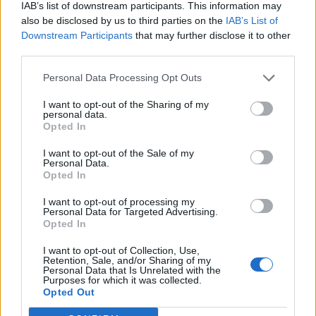
numéro de niveau :
IAB’s list of downstream participants. This information may
also be disclosed by us to third parties on the
IAB’s List of
Entrez
Recherche
Downstream Participants
that may further disclose it to other
toutes
third parties.
les
Recherche par mot connu. Entrez un
Personal Data Processing Opt Outs
lettres
mot :
I want to opt-out of the Sharing of my
ou
personal data.
Recherche
Recherche
le
Opted In
par
numéro
I want to opt-out of the Sale of my
mot
Personal Data.
de
connu.
Opted In
niveau
Entrez
I want to opt-out of processing my
:
Personal Data for Targeted Advertising.
un
Opted In
mot
I want to opt-out of Collection, Use,
:
Retention, Sale, and/or Sharing of my
Personal Data that Is Unrelated with the
Purposes for which it was collected.
Opted Out