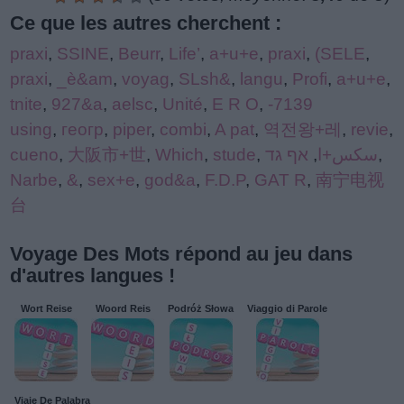
Ce que les autres cherchent :
praxi
,
SSINE
,
Beurr
,
Life’
,
a+u+e
,
praxi
,
(SELE
,
praxi
,
_è&am
,
voyag
,
SLsh&
,
langu
,
Profi
,
a+u+e
,
tnite
,
927&a
,
aelsc
,
Unité
,
E R O
,
-7139
using
,
геогр
,
piper
,
combi
,
A pat
,
역전왕+레
,
revie
,
cueno
,
大阪市+世
,
Which
,
stude
,
אף גד
,
سكس+ا
,
Narbe
,
&
,
sex+e
,
god&a
,
F.D.P
,
GAT R
,
南宁电视
台
Voyage Des Mots répond au jeu dans
d'autres langues !
Wort Reise
Woord Reis
Podróż Słowa
Viaggio di Parole
Viaje De Palabra