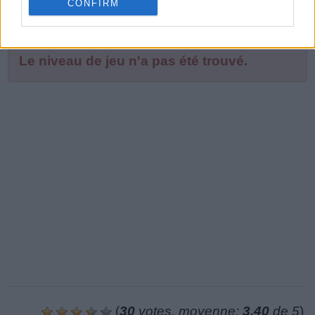
CONFIRM
Le niveau de jeu n'a pas été trouvé.
(
30
votes, moyenne:
3,40
de 5
)