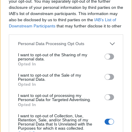
your opt-out. You may separately opt-out of the further
Le niveau de jeu n'a pas été trouvé.
disclosure of your personal information by third parties on the
IAB’s list of downstream participants. This information may
also be disclosed by us to third parties on the
IAB’s List of
Downstream Participants
that may further disclose it to other
third parties.
Personal Data Processing Opt Outs
I want to opt-out of the Sharing of my
personal data.
Opted In
I want to opt-out of the Sale of my
Personal Data.
Opted In
I want to opt-out of processing my
Personal Data for Targeted Advertising.
Opted In
(
30
votes, moyenne:
3,40
de 5
)
I want to opt-out of Collection, Use,
Ce que les autres cherchent :
Retention, Sale, and/or Sharing of my
Personal Data that Is Unrelated with the
Qui+a
,
voyag
,
-7672
,
voyag
,
s a l
,
praxi
,
p+y+l
,
Purposes for which it was collected.