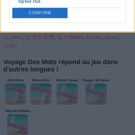
Opted Out
Berne
,
(SELE
,
voyag
,
voyag
,
Vetem
,
LANGU
,
364
,
tnite
,
Paysa
,
LOffa
,
../..
,
timid
,
COPIE
CONFIRM
plann
,
广州市花都
,
jeux
,
slaps
,
ikjuy
,
cfnm
,
木ね
じ+手
,
test
,
dépar
,
MacGy
,
POINT
,
the l
,
床の使わ
れ
,
lieu
,
台灣大哥帶
,
&
,
CIMMA
,
Cedar
,
quart
,
crop+
Voyage Des Mots répond au jeu dans
d'autres langues !
Wort Reise
Woord Reis
Podróż Słowa
Viaggio di Parole
Viaje De Palabra