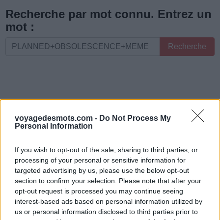
les
Recherche par mot connu. Entrez un
lettres
mot :
ou
Recherche
Recherche
le
par
numéro
mot
de
connu.
niveau
Entrez
:
un
voyagedesmots.com -
Do Not Process My
mot
Personal Information
:
If you wish to opt-out of the sale, sharing to third parties, or
processing of your personal or sensitive information for
targeted advertising by us, please use the below opt-out
section to confirm your selection. Please note that after your
opt-out request is processed you may continue seeing
interest-based ads based on personal information utilized by
us or personal information disclosed to third parties prior to