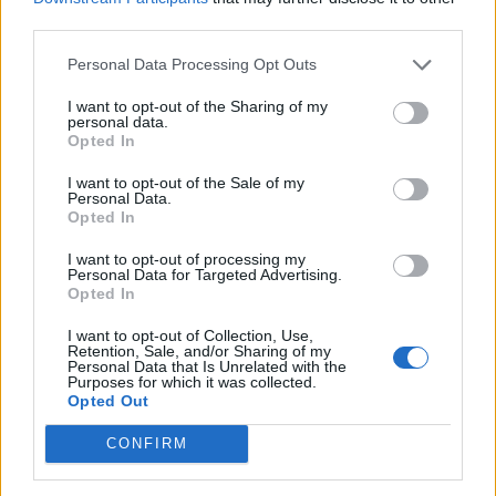
les
third parties.
Recherche par mot connu. Entrez un
lettres
mot :
Personal Data Processing Opt Outs
ou
Recherche
Recherche
I want to opt-out of the Sharing of my
le
personal data.
par
Opted In
numéro
mot
de
I want to opt-out of the Sale of my
connu.
Personal Data.
niveau
Opted In
Entrez
:
un
I want to opt-out of processing my
Personal Data for Targeted Advertising.
mot
Opted In
:
I want to opt-out of Collection, Use,
Retention, Sale, and/or Sharing of my
Personal Data that Is Unrelated with the
Purposes for which it was collected.
Opted Out
CONFIRM