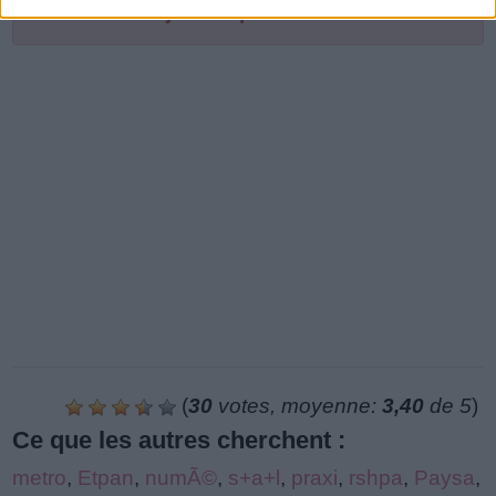
Le niveau de jeu n'a pas été trouvé.
(
30
votes, moyenne:
3,40
de 5
)
Ce que les autres cherchent :
metro
,
Etpan
,
numÃ©
,
s+a+l
,
praxi
,
rshpa
,
Paysa
,