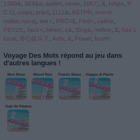
1390&
,
324&a
,
aadim
,
veuto
,
1057,
,
&
,
rshpa
,
R
C O
,
crepu
,
praxi
,
1111&
,
ASTPR
,
s+n+b
matur
,
navaj
,
are c
,
PRC=$
,
Find+
,
calme
,
PEVZE
,
Jack+
,
Athen
,
η&
,
Singa
,
midwe
,
&
,
has t
,
locat
,
开心娱乐下
,
Arthi
,
&
,
Power
,
fourm
Voyage Des Mots répond au jeu dans
d'autres langues !
Wort Reise
Woord Reis
Podróż Słowa
Viaggio di Parole
Viaje De Palabra