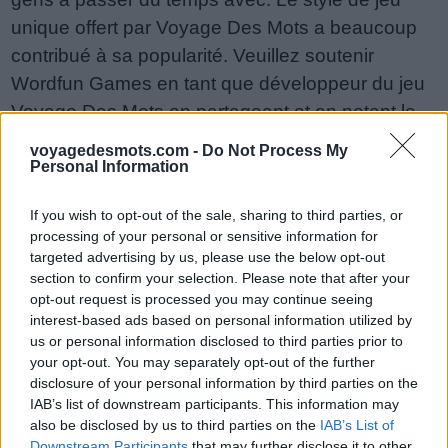
unique offert par Voyage Des Mots a beaucoup
contribué à sa popularité. Veuillez soutenir
Wordfun Games en tant que développeur du jeu
Voyage Des Mots en partageant et en notant le
jeu avec votre liste d'amis, plus de joueurs
voyagedesmots.com -
Do Not Process My
signifie plus de revenus pour le développeur,
Personal Information
alors aidez-le à grandir. Vous n'arrivez toujours
If you wish to opt-out of the sale, sharing to third parties, or
pas à trouver un niveau spécifique ? Laissez un
processing of your personal or sensitive information for
commentaire ci-dessous et nous serons plus
targeted advertising by us, please use the below opt-out
qu'heureux de vous aider !
section to confirm your selection. Please note that after your
opt-out request is processed you may continue seeing
Réponses mises à jour : 2018-06-29
interest-based ads based on personal information utilized by
us or personal information disclosed to third parties prior to
Entrez toutes les lettres ou le
your opt-out. You may separately opt-out of the further
numéro de niveau :
disclosure of your personal information by third parties on the
IAB’s list of downstream participants. This information may
Entrez
Recherche
also be disclosed by us to third parties on the
IAB’s List of
toutes
Downstream Participants
that may further disclose it to other