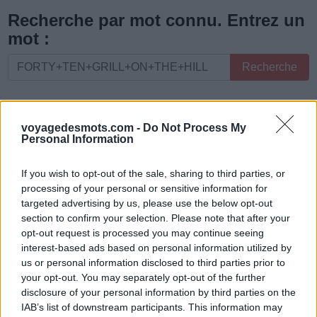
les
Recherche par mot connu. Entrez un
lettres
mot :
ou
Recherche
Recherche
le
par
numéro
mot
de
connu.
voyagedesmots.com -
Do Not Process My
niveau
Personal Information
Entrez
:
un
If you wish to opt-out of the sale, sharing to third parties, or
mot
processing of your personal or sensitive information for
:
targeted advertising by us, please use the below opt-out
section to confirm your selection. Please note that after your
opt-out request is processed you may continue seeing
interest-based ads based on personal information utilized by
us or personal information disclosed to third parties prior to
your opt-out. You may separately opt-out of the further
disclosure of your personal information by third parties on the
IAB’s list of downstream participants. This information may