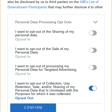
also be disclosed by us to third parties on the
IAB’s List of
Le niveau de jeu n'a pas été trouvé.
Downstream Participants
that may further disclose it to other
third parties.
Personal Data Processing Opt Outs
I want to opt-out of the Sharing of my
personal data.
Opted In
I want to opt-out of the Sale of my
Personal Data.
Opted In
I want to opt-out of processing my
Personal Data for Targeted Advertising.
Opted In
I want to opt-out of Collection, Use,
Retention, Sale, and/or Sharing of my
Personal Data that Is Unrelated with the
(
30
votes, moyenne:
3,40
de 5
)
Purposes for which it was collected.
Opted Out
Ce que les autres cherchent :
Tnite
,
Mem+b
,
gnsnu
,
numro
,
324&a
,
1390&
,
CONFIRM