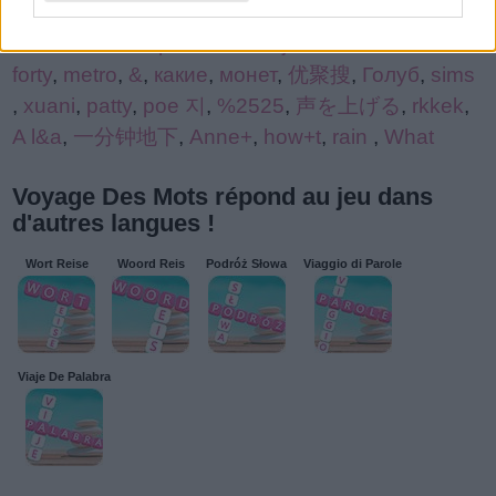
Paysa
,
Life’
,
gnsnu
,
praxi
,
tluaa
,
617 a
,
&
,
&
,
JOUET
,
Nivea
,
praxi
,
-8107
,
jouet
,
numÃ©
forty
,
metro
,
&
,
какие
,
монет
,
优聚搜
,
Голуб
,
sims
,
xuani
,
patty
,
poe 지
,
%2525
,
声を上げる
,
rkkek
,
A l&a
,
一分钟地下
,
Anne+
,
how+t
,
rain
,
What
Voyage Des Mots répond au jeu dans
d'autres langues !
Wort Reise
Woord Reis
Podróż Słowa
Viaggio di Parole
Viaje De Palabra