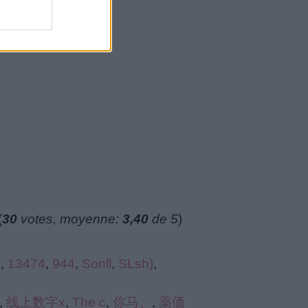
(
30
votes, moyenne:
3,40
de 5
)
&
,
13474
,
944
,
Sonll
,
SLsh)
,
,
线上数字x
,
The c
,
你马、
,
薬価