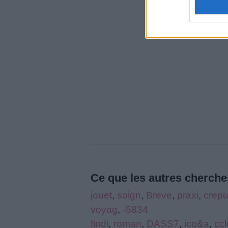
Ce que les autres cherchen
jouet
,
soign
,
Breve
,
praxi
,
crep
voyag
,
-5834
findi
,
roman
,
DASS7
,
ico&a
,
cc