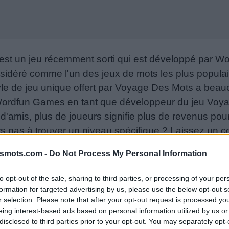
st un jeu récemment sorti qui est développé par 
sidéré comme l'un des jeux de mots les plus popula
le de jeu unique offert par Voyage Des Mots a beauc
 Wordfun Games en tant que développeur du jeu Voy
e d'amis, plus de joueurs signifie plus de revenus pou
urs pas à trouver un niveau spécifique ? Laissez un
 aider !
smots.com -
Do Not Process My Personal Information
06-29
to opt-out of the sale, sharing to third parties, or processing of your per
s ou le numéro de niveau :
formation for targeted advertising by us, please use the below opt-out s
r selection. Please note that after your opt-out request is processed y
eing interest-based ads based on personal information utilized by us or
disclosed to third parties prior to your opt-out. You may separately opt-