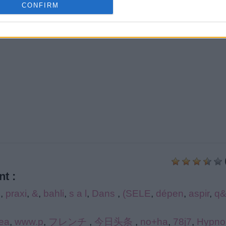
CONFIRM
t :
u
,
praxi
,
&
,
bahli
,
s a l
,
Dans
,
(SELE
,
dépen
,
aspir
,
q
lea
,
www.p
,
フレンチ
,
今日头条
,
no+ha
,
78j7
,
Hypno