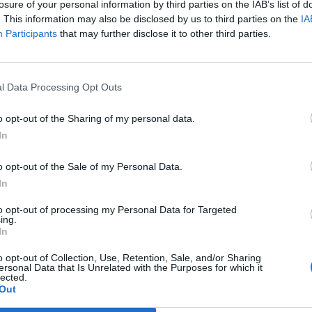
u. Entrez un mot :
losure of your personal information by third parties on the IAB’s list of
. This information may also be disclosed by us to third parties on the
IA
Participants
that may further disclose it to other third parties.
l Data Processing Opt Outs
o opt-out of the Sharing of my personal data.
In
o opt-out of the Sale of my Personal Data.
In
to opt-out of processing my Personal Data for Targeted
ing.
In
o opt-out of Collection, Use, Retention, Sale, and/or Sharing
ersonal Data that Is Unrelated with the Purposes for which it
lected.
 trouvé.
Out