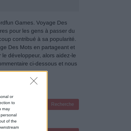
Wordfun Games. Voyage Des
ires pour les gens à passer du
oup contribué à sa popularité.
age Des Mots en partageant et
r le développeur, alors aidez-le
 commentaire ci-dessous et nous
sonal or
ection to
Recherche
ou may
 personal
out of the
 downstream