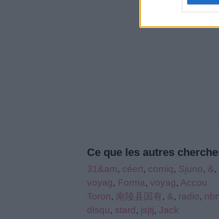
Ce que les autres cherchen
31&am
,
céert
,
comiq
,
Sjuno
,
&
,
voyag
,
Forma
,
voyag
,
Accou
Toron
,
南陵县国有
,
&
,
radio
,
nbn
disqu
,
stard
,
jsjtj
,
Jack