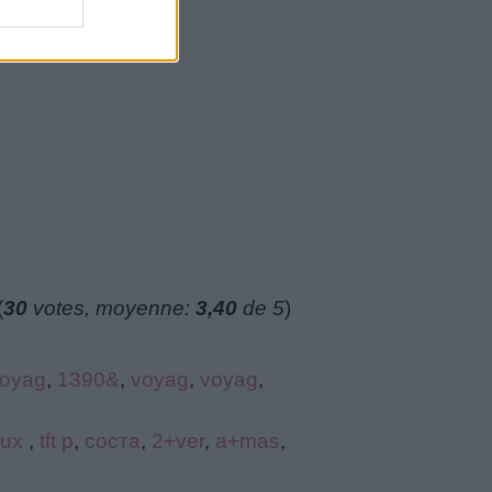
(
30
votes, moyenne:
3,40
de 5
)
oyag
,
1390&
,
voyag
,
voyag
,
eux
,
tft p
,
соста
,
2+ver
,
a+mas
,