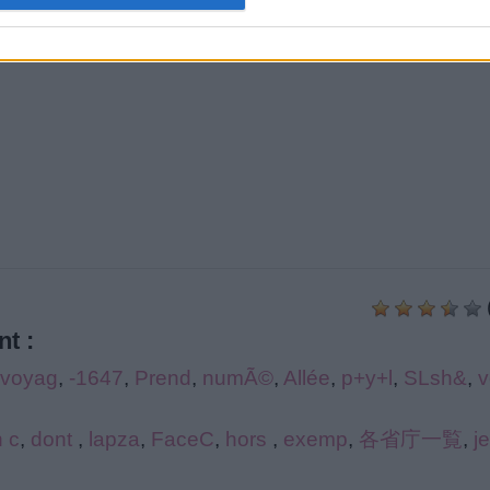
t :
voyag
,
-1647
,
Prend
,
numÃ©
,
Allée
,
p+y+l
,
SLsh&
,
v
 c
,
dont
,
lapza
,
FaceC
,
hors
,
exemp
,
各省庁一覧
,
j