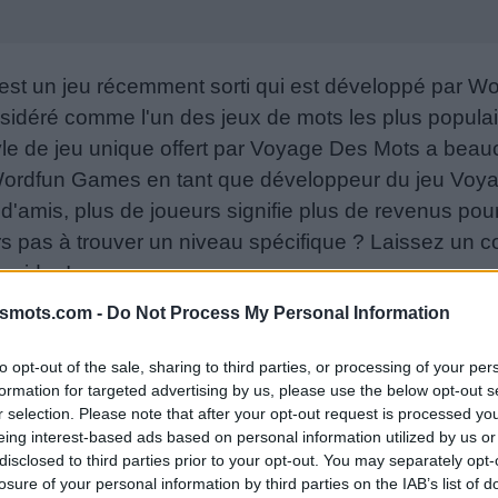
st un jeu récemment sorti qui est développé par 
sidéré comme l'un des jeux de mots les plus popula
le de jeu unique offert par Voyage Des Mots a beauc
 Wordfun Games en tant que développeur du jeu Voy
e d'amis, plus de joueurs signifie plus de revenus pou
urs pas à trouver un niveau spécifique ? Laissez un
 aider !
06-29
smots.com -
Do Not Process My Personal Information
s ou le numéro de niveau :
to opt-out of the sale, sharing to third parties, or processing of your per
formation for targeted advertising by us, please use the below opt-out s
r selection. Please note that after your opt-out request is processed y
eing interest-based ads based on personal information utilized by us or
u. Entrez un mot :
disclosed to third parties prior to your opt-out. You may separately opt-
losure of your personal information by third parties on the IAB’s list of