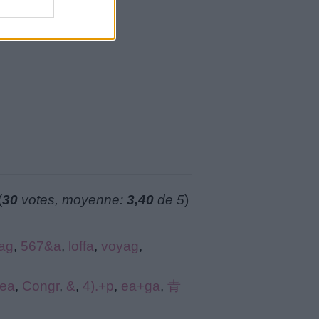
(
30
votes, moyenne:
3,40
de 5
)
ag
,
567&a
,
loffa
,
voyag
,
pea
,
Congr
,
&
,
4).+р
,
ea+ga
,
青