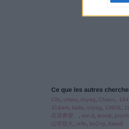
Ce que les autres cherchen
Clls
,
crepu
,
voyag
,
Chauv
,
-164
31&am
,
laide
,
voyag
,
1390&
,
1
石原希望
,
win d
,
leon&
,
proch
山学院大
,
refle
,
bo2+p
,
Какой