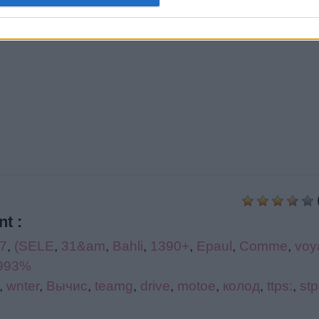
t :
7
,
(SELE
,
31&am
,
Bahli
,
1390+
,
Epaul
,
Comme
,
voy
993%
,
wnter
,
Вычис
,
teamg
,
drive
,
motoe
,
колод
,
ttps:
,
st