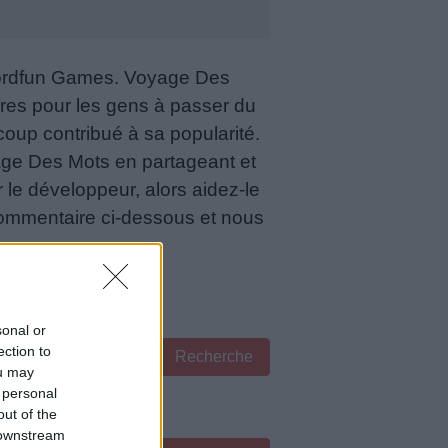
Wordfun Games. Voyage Des
ires pour les gens à passer du
oup contribué à sa popularité.
age Des Mots en partageant et
r le développeur, alors aidez-le
 commentaire ci-dessous et nous
sonal or
ection to
Recherche
ou may
 personal
out of the
 downstream