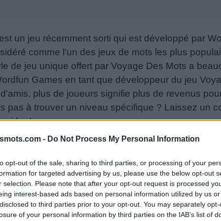
st un jeu récemment sorti qui est développé par 
sidéré comme l'un des jeux de mots les plus popula
le de jeu unique offert par Voyage Des Mots a beauc
 Wordfun Games en tant que développeur du jeu Voy
e d'amis, plus de joueurs signifie plus de revenus pou
urs pas à trouver un niveau spécifique ? Laissez un
 aider !
06-29
smots.com -
Do Not Process My Personal Information
s ou le numéro de niveau :
to opt-out of the sale, sharing to third parties, or processing of your per
formation for targeted advertising by us, please use the below opt-out s
r selection. Please note that after your opt-out request is processed y
eing interest-based ads based on personal information utilized by us or
u. Entrez un mot :
disclosed to third parties prior to your opt-out. You may separately opt-
losure of your personal information by third parties on the IAB’s list of