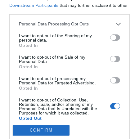
Entrez
Recherche
Downstream Participants
that may further disclose it to other
toutes
third parties.
les
Recherche par mot connu. Entrez un
Personal Data Processing Opt Outs
lettres
mot :
ou
I want to opt-out of the Sharing of my
Recherche
personal data.
Recherche
le
Opted In
par
numéro
mot
I want to opt-out of the Sale of my
de
Personal Data.
connu.
Opted In
niveau
Entrez
:
I want to opt-out of processing my
un
Personal Data for Targeted Advertising.
Opted In
mot
:
I want to opt-out of Collection, Use,
Retention, Sale, and/or Sharing of my
Personal Data that Is Unrelated with the
Purposes for which it was collected.
Opted Out
CONFIRM