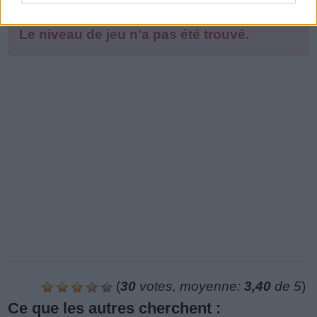
Le niveau de jeu n'a pas été trouvé.
(
30
votes, moyenne:
3,40
de 5
)
Ce que les autres cherchent :