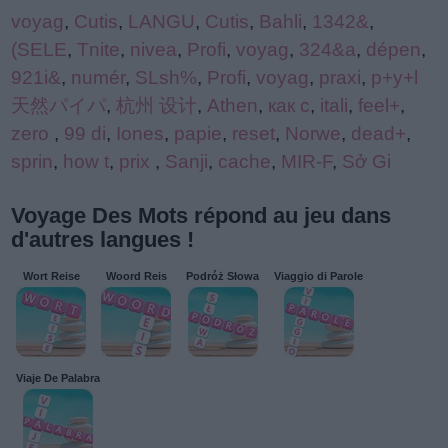
voyag
,
Cutis
,
LANGU
,
Cutis
,
Bahli
,
1342&
,
(SELE
,
Tnite
,
nivea
,
Profi
,
voyag
,
324&a
,
dépen
,
921i&
,
numér
,
SLsh%
,
Profi
,
voyag
,
praxi
,
p+y+l
天然パイパ
,
杭州 设计
,
Athen
,
как с
,
itali
,
feel+
,
zero
,
99 di
,
Iones
,
papie
,
reset
,
Norwe
,
dead+
,
sprin
,
how t
,
prix
,
Sanji
,
cache
,
MIR-F
,
Sở Gi
Voyage Des Mots répond au jeu dans
d'autres langues !
Wort Reise
Woord Reis
Podróż Słowa
Viaggio di Parole
Viaje De Palabra