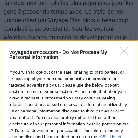
l'un des jeux de mots les plus populaires pour les
gens à passer du temps avec. Le style de jeu
unique offert par Voyage Des Mots a beaucoup
contribué à sa popularité. Veuillez soutenir
Wordfun Games en tant que développeur du jeu
Voyage Des Mots en partageant et en notant le
voyagedesmots.com -
Do Not Process My
jeu avec votre liste d'amis, plus de joueurs
Personal Information
signifie plus de revenus pour le développeur,
alors aidez-le à grandir. Vous n'arrivez toujours
If you wish to opt-out of the sale, sharing to third parties, or
processing of your personal or sensitive information for
pas à trouver un niveau spécifique ? Laissez un
targeted advertising by us, please use the below opt-out
commentaire ci-dessous et nous serons plus
section to confirm your selection. Please note that after your
qu'heureux de vous aider !
opt-out request is processed you may continue seeing
interest-based ads based on personal information utilized by
Réponses mises à jour : 2018-06-29
us or personal information disclosed to third parties prior to
your opt-out. You may separately opt-out of the further
Entrez toutes les lettres ou le
disclosure of your personal information by third parties on the
numéro de niveau :
IAB’s list of downstream participants. This information may
also be disclosed by us to third parties on the
IAB’s List of