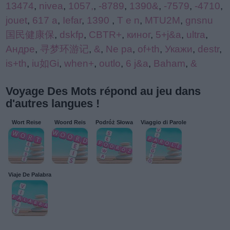
13474
,
nivea
,
1057,
,
-8789
,
1390&
,
-7579
,
-4710
,
jouet
,
617 a
,
Iefar
,
1390
,
T e n
,
MTU2M
,
gnsnu
国民健康保
,
dskfp
,
CBTR+
,
киног
,
5+j&a
,
ultra
,
Андре
,
寻梦环游记
,
&
,
Ne pa
,
of+th
,
Укажи
,
destr
,
is+th
,
iu如Gi
,
when+
,
outlo
,
6 j&a
,
Baham
,
&
Voyage Des Mots répond au jeu dans
d'autres langues !
Wort Reise
Woord Reis
Podróż Słowa
Viaggio di Parole
Viaje De Palabra