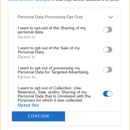
les
third parties.
Recherche par mot connu. Entrez un
lettres
mot :
Personal Data Processing Opt Outs
ou
Recherche
Recherche
I want to opt-out of the Sharing of my
le
personal data.
par
Opted In
numéro
mot
de
I want to opt-out of the Sale of my
connu.
Personal Data.
niveau
Opted In
Entrez
:
un
I want to opt-out of processing my
Personal Data for Targeted Advertising.
mot
Opted In
:
I want to opt-out of Collection, Use,
Retention, Sale, and/or Sharing of my
Personal Data that Is Unrelated with the
Purposes for which it was collected.
Opted Out
CONFIRM