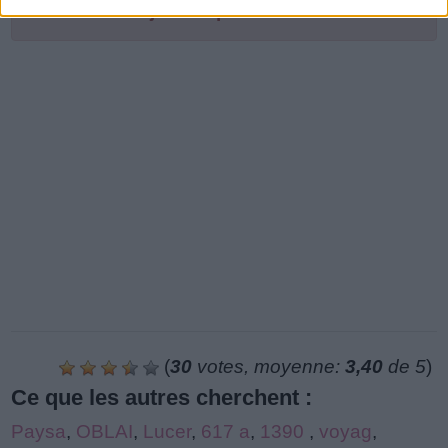
Le niveau de jeu n'a pas été trouvé.
(
30
votes, moyenne:
3,40
de 5
)
Ce que les autres cherchent :
Paysa
,
OBLAI
,
Lucer
,
617 a
,
1390
,
voyag
,