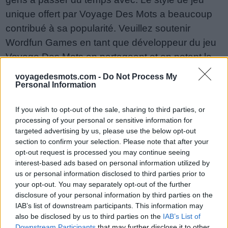
unique offert par Voyage Des Mots a beaucoup
contribué à sa popularité. Veuillez soutenir
Wordfun Games en tant que développeur du jeu
Voyage Des Mots en partageant et en notant le
jeu avec votre liste d'amis, plus de joueurs
voyagedesmots.com -
Do Not Process My
signifie plus de revenus pour le développeur,
Personal Information
alors aidez-le à grandir. Vous n'arrivez toujours
If you wish to opt-out of the sale, sharing to third parties, or
pas à trouver un niveau spécifique ? Laissez un
processing of your personal or sensitive information for
commentaire ci-dessous et nous serons plus
targeted advertising by us, please use the below opt-out
qu'heureux de vous aider !
section to confirm your selection. Please note that after your
opt-out request is processed you may continue seeing
Réponses mises à jour : 2018-06-29
interest-based ads based on personal information utilized by
us or personal information disclosed to third parties prior to
Entrez toutes les lettres ou le
your opt-out. You may separately opt-out of the further
numéro de niveau :
disclosure of your personal information by third parties on the
IAB’s list of downstream participants. This information may
Entrez
Recherche
also be disclosed by us to third parties on the
IAB’s List of
toutes
Downstream Participants
that may further disclose it to other