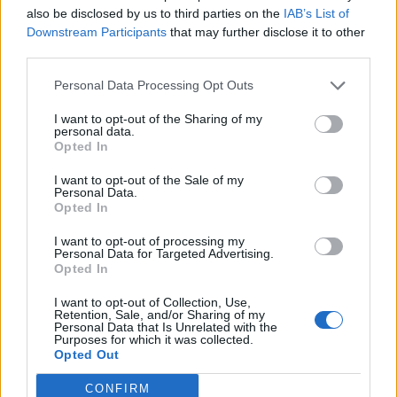
numéro de niveau :
also be disclosed by us to third parties on the
IAB’s List of
Downstream Participants
that may further disclose it to other
Entrez
Recherche
third parties.
toutes
les
Personal Data Processing Opt Outs
Recherche par mot connu. Entrez un
lettres
mot :
I want to opt-out of the Sharing of my
personal data.
ou
Recherche
Opted In
Recherche
le
par
I want to opt-out of the Sale of my
numéro
Personal Data.
mot
de
Opted In
connu.
niveau
I want to opt-out of processing my
Entrez
Personal Data for Targeted Advertising.
:
Opted In
un
mot
I want to opt-out of Collection, Use,
Retention, Sale, and/or Sharing of my
:
Personal Data that Is Unrelated with the
Purposes for which it was collected.
Opted Out
CONFIRM