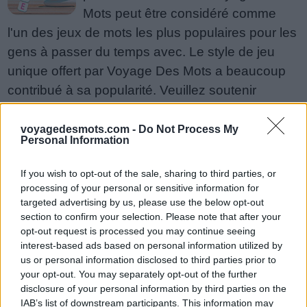
Mots peut être considéré comme
l'un des jeux de mots les plus populaires pour les
gens à passer du temps avec. Le style de jeu
unique offert par Voyage Des Mots a beaucoup
contribué à sa popularité. Veuillez soutenir
Wordfun Games en tant que développeur du jeu
Voyage Des Mots en partageant et en notant le
voyagedesmots.com -
Do Not Process My
Personal Information
jeu avec votre liste d'amis, plus de joueurs
signifie plus de revenus pour le développeur,
If you wish to opt-out of the sale, sharing to third parties, or
alors aidez-le à grandir. Vous n'arrivez toujours
processing of your personal or sensitive information for
targeted advertising by us, please use the below opt-out
pas à trouver un niveau spécifique ? Laissez un
section to confirm your selection. Please note that after your
commentaire ci-dessous et nous serons plus
opt-out request is processed you may continue seeing
qu'heureux de vous aider !
interest-based ads based on personal information utilized by
us or personal information disclosed to third parties prior to
Réponses mises à jour : 2018-06-29
your opt-out. You may separately opt-out of the further
disclosure of your personal information by third parties on the
Entrez toutes les lettres ou le
IAB’s list of downstream participants. This information may