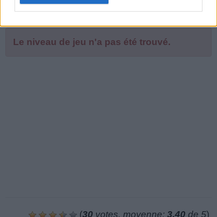
Le niveau de jeu n'a pas été trouvé.
(
30
votes, moyenne:
3,40
de 5
)