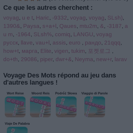
Ce que les autres cherchent :
voyag
,
u e t
,
Haric
,
-9332
,
voyag
,
voyag
,
SLsh)
,
1390&
,
Paysa
,
s+a+l
,
Qaues
,
mtu2m
,
&
,
-3187
,
a
u m
,
-1964
,
SLsh%
,
comiq
,
LANGU
,
voyag
русск
,
llave
,
vau+l
,
assis
,
euro
,
рандо
,
21qqq
,
how+t
,
марга
,
Elite
,
vigen
,
tukim
,
포켓로그
,
do+th
,
29086
,
piper
,
dwr+&
,
Neyma
,
new+r
,
larav
Voyage Des Mots répond au jeu dans
d'autres langues !
Wort Reise
Woord Reis
Podróż Słowa
Viaggio di Parole
Viaje De Palabra