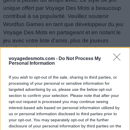
unique offert par Voyage Des Mots a beaucoup
contribué à sa popularité. Veuillez soutenir
Wordfun Games en tant que développeur du jeu
Voyage Des Mots en partageant et en notant le
jeu avec votre liste d'amis, plus de joueurs
signifie plus de revenus pour le développeur,
alors aidez-le à grandir. Vous n'arrivez toujours
voyagedesmots.com -
Do Not Process My
Personal Information
pas à trouver un niveau spécifique ? Laissez un
commentaire ci-dessous et nous serons plus
If you wish to opt-out of the sale, sharing to third parties, or
qu'heureux de vous aider !
processing of your personal or sensitive information for
Réponses mises à jour : 2018-06-29
targeted advertising by us, please use the below opt-out
section to confirm your selection. Please note that after your
Entrez toutes les lettres ou le
opt-out request is processed you may continue seeing
interest-based ads based on personal information utilized by
numéro de niveau :
us or personal information disclosed to third parties prior to
Entrez
your opt-out. You may separately opt-out of the further
Recherche
disclosure of your personal information by third parties on the
toutes