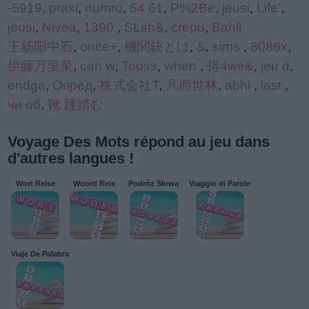
-5919
,
praxi
,
numro
,
54 61
,
P%2Be
,
jeusi
,
Life’
,
jeusi
,
Nivea
,
1390
,
SLsh&
,
crepu
,
Bahli
王杨阳中石
,
once+
,
機関銃とは
,
&
,
sims
,
8086x
,
伊藤万里菜
,
can w
,
Touss
,
when
,
得4we&
,
jeu d
,
endga
,
Опред
,
株式会社T
,
凡而世林
,
abhi
,
last
,
чи об
,
靴 踵踏む
Voyage Des Mots répond au jeu dans
d'autres langues !
Wort Reise
Woord Reis
Podróż Słowa
Viaggio di Parole
Viaje De Palabra