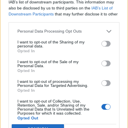
IAB’s list of downstream participants. This information may
les
Recherche par mot connu. Entrez un
also be disclosed by us to third parties on the
IAB’s List of
lettres
Downstream Participants
that may further disclose it to other
mot :
third parties.
ou
Recherche
Recherche
le
Personal Data Processing Opt Outs
par
numéro
mot
I want to opt-out of the Sharing of my
de
personal data.
connu.
Opted In
niveau
Entrez
:
I want to opt-out of the Sale of my
un
Personal Data.
Opted In
mot
:
I want to opt-out of processing my
Personal Data for Targeted Advertising.
Opted In
I want to opt-out of Collection, Use,
Retention, Sale, and/or Sharing of my
Personal Data that Is Unrelated with the
Purposes for which it was collected.
Opted Out