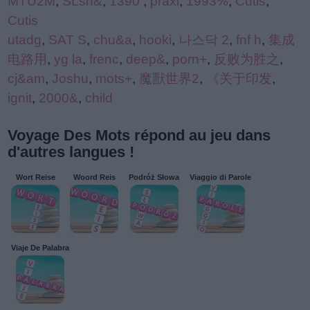
MTU2M
,
SLsh&
,
1390
,
praxi
,
1993%
,
Cutis
,
Cutis
utadg
,
SAT S
,
chu&a
,
hooki
,
나스닥 2
,
fnf h
,
集成
电路用
,
yg la
,
frenc
,
deep&
,
porn+
,
反败为胜之
,
cj&am
,
Joshu
,
mots+
,
魔獸世界2
,
《关于印发
,
ignit
,
2000&
,
child
Voyage Des Mots répond au jeu dans
d'autres langues !
Wort Reise
Woord Reis
Podróż Słowa
Viaggio di Parole
Viaje De Palabra