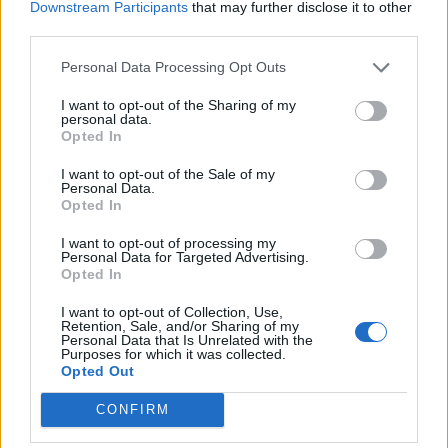
Downstream Participants
that may further disclose it to other
lettres
mot :
third parties.
ou
Recherche
Recherche
le
Personal Data Processing Opt Outs
par
numéro
I want to opt-out of the Sharing of my
mot
personal data.
de
connu.
Opted In
niveau
Entrez
I want to opt-out of the Sale of my
:
Personal Data.
un
Opted In
mot
I want to opt-out of processing my
:
Personal Data for Targeted Advertising.
Opted In
I want to opt-out of Collection, Use,
Retention, Sale, and/or Sharing of my
Personal Data that Is Unrelated with the
Purposes for which it was collected.
Opted Out
CONFIRM
Le niveau de jeu n'a pas été trouvé.