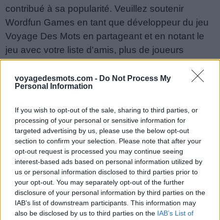
contribué à sa popularité. Veuillez soutenir
Wordfun Games en tant que développeur du jeu
Voyage Des Mots en partageant et en notant le
jeu avec votre liste d'amis, plus de joueurs
signifie plus de revenus pour le développeur,
alors aidez-le à grandir. Vous n'arrivez toujours
voyagedesmots.com -
Do Not Process My
Personal Information
pas à trouver un niveau spécifique ? Laissez un
commentaire ci-dessous et nous serons plus
If you wish to opt-out of the sale, sharing to third parties, or
qu'heureux de vous aider !
processing of your personal or sensitive information for
targeted advertising by us, please use the below opt-out
Réponses mises à jour : 2018-06-29
section to confirm your selection. Please note that after your
Entrez toutes les lettres ou le
opt-out request is processed you may continue seeing
interest-based ads based on personal information utilized by
numéro de niveau :
us or personal information disclosed to third parties prior to
your opt-out. You may separately opt-out of the further
Entrez
Recherche
disclosure of your personal information by third parties on the
toutes
IAB’s list of downstream participants. This information may
les
Recherche par mot connu. Entrez un
also be disclosed by us to third parties on the
IAB’s List of