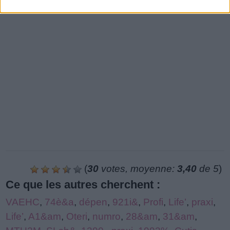
(
30
votes, moyenne:
3,40
de 5
)
Ce que les autres cherchent :
VAEHC
,
74è&a
,
dépen
,
921i&
,
Profi
,
Life’
,
praxi
,
Life’
,
A1&am
,
Oteri
,
numro
,
28&am
,
31&am
,