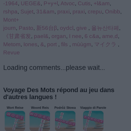
-1964
,
UEGE&
,
P+y+l
,
Atvoc
,
Cutis
,
+l&am
,
rshpa
,
Sujet
,
31&am
,
praxi
,
praxi
,
crepu
,
Onibb
,
Mont+
journ
,
Pasto
,
新56台β
,
oydcl
,
give
,
올뉴산타페
,
《甘肃省发
,
pael&
,
organ
,
I nee
,
6 c&a
,
ame,d
,
Metom
,
Iones
,
&
,
port
,
fils
,
mùùgm
,
マイクラ
,
Revue
Loading comments...please wait...
Voyage Des Mots répond au jeu dans
d'autres langues !
Wort Reise
Woord Reis
Podróż Słowa
Viaggio di Parole