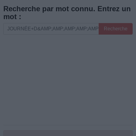
les
Recherche par mot connu. Entrez un
lettres
mot :
ou
Recherche
Recherche
le
par
numéro
mot
de
connu.
niveau
Entrez
:
un
mot
: