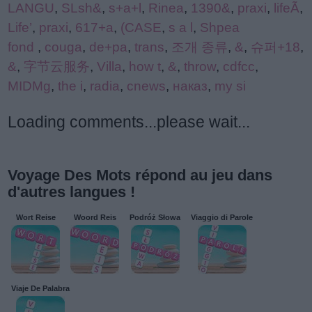
LANGU
,
SLsh&
,
s+a+l
,
Rinea
,
1390&
,
praxi
,
lifeÃ
,
Life’
,
praxi
,
617+a
,
(CASE
,
s a l
,
Shpea
fond
,
couga
,
de+pa
,
trans
,
조개 종류
,
&
,
슈퍼+18
,
&
,
字节云服务
,
Villa
,
how t
,
&
,
throw
,
cdfcc
,
MIDMg
,
the i
,
radia
,
cnews
,
наказ
,
my si
Loading comments...please wait...
Voyage Des Mots répond au jeu dans
d'autres langues !
Wort Reise
Woord Reis
Podróż Słowa
Viaggio di Parole
Viaje De Palabra