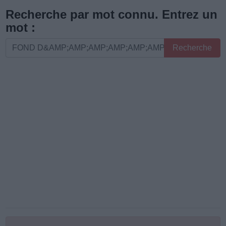
les
Recherche par mot connu. Entrez un
lettres
mot :
ou
Recherche
Recherche
le
par
numéro
mot
de
connu.
niveau
Entrez
:
un
mot
: