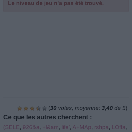
Le niveau de jeu n'a pas été trouvé.
(
30
votes, moyenne:
3,40
de 5
)
Ce que les autres cherchent :
(SELE
,
926&a
,
+l&am
,
life’
,
A+MAp
,
rshpa
,
LOffa
,