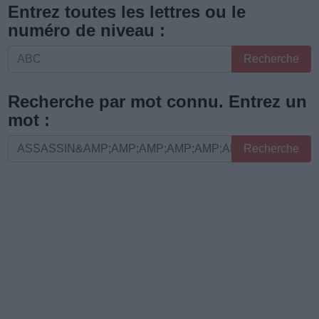
Entrez toutes les lettres ou le
numéro de niveau :
Entrez
Recherche
toutes
les
Recherche par mot connu. Entrez un
lettres
mot :
ou
Recherche
Recherche
le
par
numéro
mot
de
connu.
niveau
Entrez
:
un
mot
: