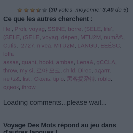
(
30
votes, moyenne:
3,40
de 5
)
Ce que les autres cherchent :
life’
,
Profi
,
voyag
,
SSINE
,
borre
,
(SELE
,
life’
,
(SELE
,
(SELE
,
voyag
,
dépen
,
MTU2M
,
numÃ©
,
Cutis
,
-2727
,
nivea
,
MTU2M
,
LANGU
,
EEÉSC
,
loffa
assas
,
quant
,
hooki
,
ambas
,
Lena&
,
gCCLA
,
throw
,
my si
,
로아 모코
,
child
,
Direc
,
адапт
,
не+z&
,
list
,
Сколь
,
tip o
,
黑客提尕特
,
roblo
,
однок
,
throw
Loading comments...please wait...
Voyage Des Mots répond au jeu dans
d'autres langues !