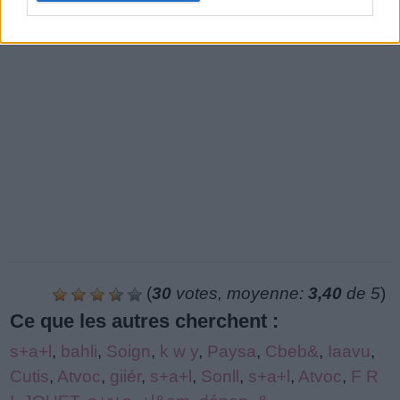
(
30
votes, moyenne:
3,40
de 5
)
Ce que les autres cherchent :
s+a+l
,
bahli
,
Soign
,
k w y
,
Paysa
,
Cbeb&
,
Iaavu
,
Cutis
,
Atvoc
,
giiér
,
s+a+l
,
Sonll
,
s+a+l
,
Atvoc
,
F R