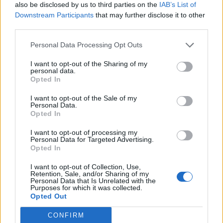
lettres
also be disclosed by us to third parties on the
IAB’s List of
mot :
Downstream Participants
that may further disclose it to other
ou
Recherche
third parties.
Recherche
le
par
Personal Data Processing Opt Outs
numéro
mot
de
I want to opt-out of the Sharing of my
connu.
personal data.
niveau
Opted In
Entrez
:
un
I want to opt-out of the Sale of my
Personal Data.
mot
Opted In
:
I want to opt-out of processing my
Personal Data for Targeted Advertising.
Opted In
I want to opt-out of Collection, Use,
Retention, Sale, and/or Sharing of my
Personal Data that Is Unrelated with the
Purposes for which it was collected.
Opted Out
Le niveau de jeu n'a pas été trouvé.
CONFIRM