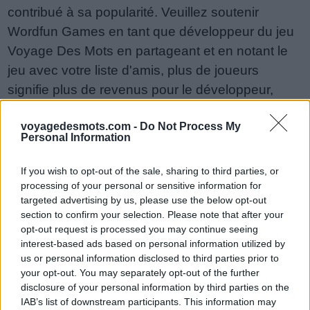
contribué à sa popularité. Veuillez soutenir
Wordfun Games en tant que développeur du jeu
Voyage Des Mots en partageant et en notant le
jeu avec votre liste d'amis, plus de joueurs
signifie plus de revenus pour le développeur,
alors aidez-le à grandir. Vous n'arrivez toujours
voyagedesmots.com -
Do Not Process My
pas à trouver un niveau spécifique ? Laissez un
Personal Information
commentaire ci-dessous et nous serons plus
qu'heureux de vous aider !
If you wish to opt-out of the sale, sharing to third parties, or
Réponses mises à jour : 2018-06-29
processing of your personal or sensitive information for
targeted advertising by us, please use the below opt-out
Entrez toutes les lettres ou le
section to confirm your selection. Please note that after your
opt-out request is processed you may continue seeing
numéro de niveau :
interest-based ads based on personal information utilized by
Entrez
us or personal information disclosed to third parties prior to
Recherche
your opt-out. You may separately opt-out of the further
toutes
disclosure of your personal information by third parties on the
les
Recherche par mot connu. Entrez un
IAB’s list of downstream participants. This information may