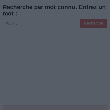
les
Recherche par mot connu. Entrez un
lettres
mot :
ou
Recherche
Recherche
le
par
numéro
mot
de
connu.
niveau
Entrez
:
un
mot
: