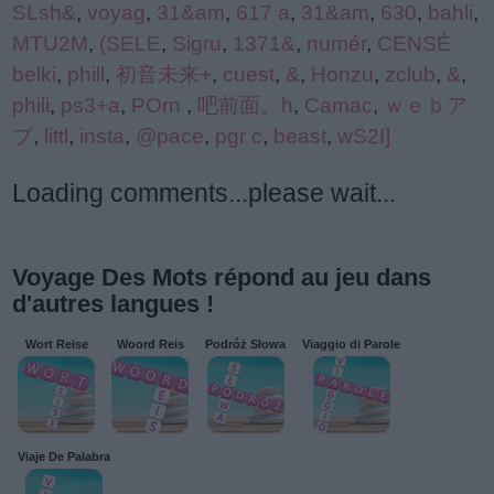
SLsh&
,
voyag
,
31&am
,
617 a
,
31&am
,
630
,
bahli
,
MTU2M
,
(SELE
,
Sigru
,
1371&
,
numér
,
CENSÉ
belki
,
phill
,
初音未来+
,
cuest
,
&
,
Honzu
,
zclub
,
&
,
phili
,
ps3+a
,
POrn
,
吧前面。h
,
Camac
,
ｗｅｂア
プ
,
littl
,
insta
,
@pace
,
pgr c
,
beast
,
wS2I]
Loading comments...please wait...
Voyage Des Mots répond au jeu dans
d'autres langues !
Wort Reise
Woord Reis
Podróż Słowa
Viaggio di Parole
Viaje De Palabra