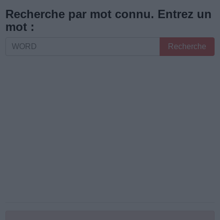
les
Recherche par mot connu. Entrez un
lettres
mot :
ou
Recherche
Recherche
le
par
numéro
mot
de
connu.
niveau
Entrez
:
un
mot
: