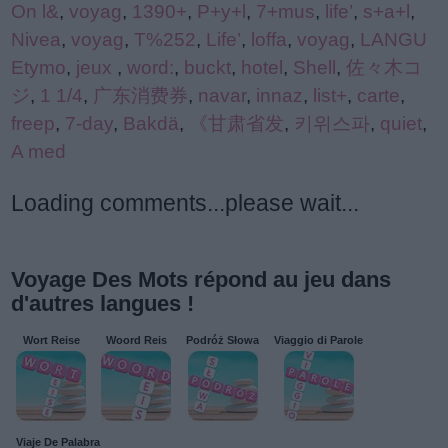
On l&
,
voyag
,
1390+
,
P+y+l
,
7+mus
,
life’
,
s+a+l
,
Nivea
,
voyag
,
T%252
,
Life’
,
loffa
,
voyag
,
LANGU
Etymo
,
jeux
,
word:
,
buckt
,
hotel
,
Shell
,
佐々木コ
ジ
,
1 1/4
,
广东消费券
,
navar
,
innaz
,
list+
,
carte
,
freep
,
7-day
,
Bakdä
,
《甘肃省发
,
키위스파
,
quiet
,
A med
Loading comments...please wait...
Voyage Des Mots répond au jeu dans
d'autres langues !
Wort Reise
Woord Reis
Podróż Słowa
Viaggio di Parole
Viaje De Palabra