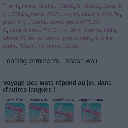
Tuenb
,
nivea
,
SLsh&
,
1390&
,
&
,
SLsh&
,
Carte
,
P
y l
,
528&a
,
borre
,
-7672
,
voyag
,
9a&am
,
RENTe
,
praxi
,
P y l
,
Gerse
,
Atvoc
,
praxi
,
MTU2M
&
,
carte
,
Horny
,
우사하나+
,
30:4
,
keone
,
belki
,
where
,
l&
,
le+co
,
what+
,
porno
,
sight
,
&
,
mike
,
surfa
,
IT&am
,
h&
,
dator
,
1930&
Loading comments...please wait...
Voyage Des Mots répond au jeu dans
d'autres langues !
Wort Reise
Woord Reis
Podróż Słowa
Viaggio di Parole