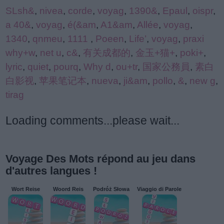
SLsh&
,
nivea
,
corde
,
voyag
,
1390&
,
Epaul
,
oispr
,
a 40&
,
voyag
,
é(&am
,
A1&am
,
Allée
,
voyag
,
1340
,
qnmeu
,
1111
,
Poeen
,
Life’
,
voyag
,
praxi
why+w
,
net u
,
c&
,
有关成都的
,
金玉+猫+
,
poki+
,
lyric
,
quiet
,
pourq
,
Why d
,
ou+tr
,
国家公務員
,
素白
白影视
,
苹果笔记本
,
nueva
,
ji&am
,
pollo
,
&
,
new g
,
tirag
Loading comments...please wait...
Voyage Des Mots répond au jeu dans
d'autres langues !
Wort Reise
Woord Reis
Podróż Słowa
Viaggio di Parole