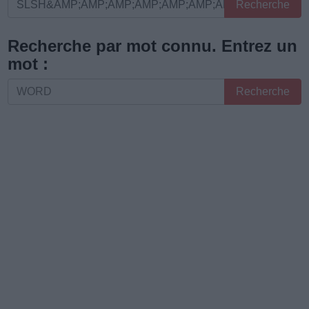
Entrez
Recherche
toutes
les
Recherche par mot connu. Entrez un
lettres
mot :
ou
Recherche
Recherche
le
par
numéro
mot
de
connu.
niveau
Entrez
:
un
mot
: