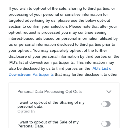
les
Recherche par mot connu. Entrez un
If you wish to opt-out of the sale, sharing to third parties, or
lettres
mot :
processing of your personal or sensitive information for
targeted advertising by us, please use the below opt-out
ou
Recherche
section to confirm your selection. Please note that after your
Recherche
le
opt-out request is processed you may continue seeing
par
numéro
interest-based ads based on personal information utilized by
mot
us or personal information disclosed to third parties prior to
de
connu.
your opt-out. You may separately opt-out of the further
niveau
disclosure of your personal information by third parties on the
Entrez
:
IAB’s list of downstream participants. This information may
un
also be disclosed by us to third parties on the
IAB’s List of
mot
Downstream Participants
that may further disclose it to other
third parties.
:
Personal Data Processing Opt Outs
I want to opt-out of the Sharing of my
personal data.
Opted In
I want to opt-out of the Sale of my
Personal Data.