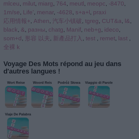
mlceu
,
milut
,
miarg
,
764
,
meutl
,
meopc
,
-8470
,
1m/se
,
Life’
,
menar
,
-4628
,
s+a+l
,
praxi
応用情報+
,
Athen
,
汽车小镇破
,
tgreg
,
CUT&a
,
l&
,
black
,
&
,
разны
,
chatg
,
Manif
,
neb+g
,
ideco
,
som+d
,
形容 以夫
,
新產品打入
,
test
,
remet
,
last
,
全裸 k
Voyage Des Mots répond au jeu dans
d'autres langues !
Wort Reise
Woord Reis
Podróż Słowa
Viaggio di Parole
Viaje De Palabra