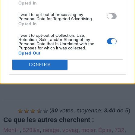
Le niveau de jeu n'a pas été trouvé.
Opted In
I want to opt-out of processing my
Personal Data for Targeted Advertising.
Opted In
I want to opt-out of Collection, Use,
Retention, Sale, and/or Sharing of my
Personal Data that Is Unrelated with the
Purposes for which it was collected.
Opted Out
CONFIRM
(
30
votes, moyenne:
3,40
de 5
)
Ce que les autres cherchent :
Mont+
,
528&a
,
neage
,
voyag
,
moisr
,
Épirs
,
732
,