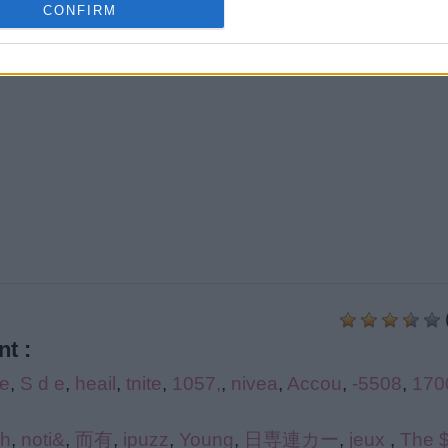
CONFIRM
t :
e
,
S d e
,
heail
,
tnite
,
1057,
,
nivea
,
Accou
,
-5508
,
170
ch
,
noti&
,
而有
,
ipuzz
,
Young
,
日専連カー
,
jeux
,
The 