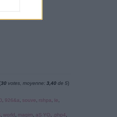
(
30
votes, moyenne:
3,40
de 5
)
0
,
926&a
,
souve
,
rshpa
,
Ie
,
$
,
world
,
magim
,
aS YO
,
.php4
,