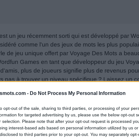
st un jeu récemment sorti qui est développé par 
sidéré comme l'un des jeux de mots les plus popula
le de jeu unique offert par Voyage Des Mots a beauc
 Wordfun Games en tant que développeur du jeu Voy
e d'amis, plus de joueurs signifie plus de revenus pou
urs pas à trouver un niveau spécifique ? Laissez un
 aider !
smots.com -
Do Not Process My Personal Information
06-29
to opt-out of the sale, sharing to third parties, or processing of your per
s ou le numéro de niveau :
formation for targeted advertising by us, please use the below opt-out s
r selection. Please note that after your opt-out request is processed y
eing interest-based ads based on personal information utilized by us or
disclosed to third parties prior to your opt-out. You may separately opt-