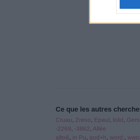
Ce que les autres cherchen
Cruau
,
Zreso
,
Epaul
,
lolid
,
Gers
-2269
,
-3862
,
Allée
alto&
,
in Pu
,
god+h
,
word:
,
wat