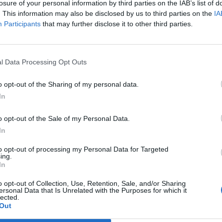
u. Entrez un mot :
losure of your personal information by third parties on the IAB’s list of
. This information may also be disclosed by us to third parties on the
IA
Participants
that may further disclose it to other third parties.
l Data Processing Opt Outs
o opt-out of the Sharing of my personal data.
In
o opt-out of the Sale of my Personal Data.
In
to opt-out of processing my Personal Data for Targeted
ing.
In
o opt-out of Collection, Use, Retention, Sale, and/or Sharing
ersonal Data that Is Unrelated with the Purposes for which it
lected.
 trouvé.
Out