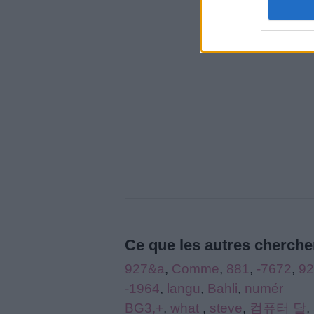
Ce que les autres cherchen
927&a
,
Comme
,
881
,
-7672
,
92
-1964
,
langu
,
Bahli
,
numér
BG3,+
,
what
,
steve
,
컴퓨터 달
,