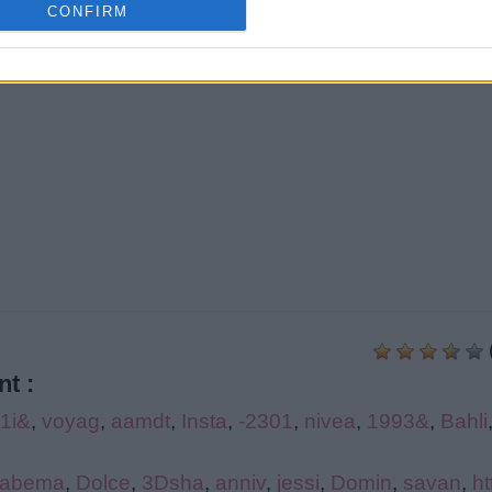
CONFIRM
t :
1i&
,
voyag
,
aamdt
,
Insta
,
-2301
,
nivea
,
1993&
,
Bahli
abema
,
Dolce
,
3Dsha
,
anniv
,
jessi
,
Domin
,
savan
,
ht