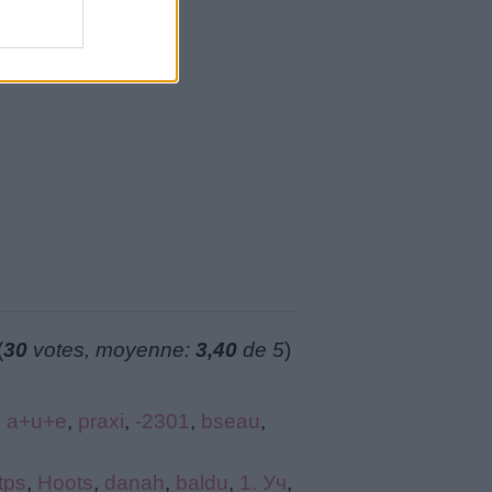
(
30
votes, moyenne:
3,40
de 5
)
,
a+u+e
,
praxi
,
-2301
,
bseau
,
tps
,
Hoots
,
danah
,
baldu
,
1. Уч
,