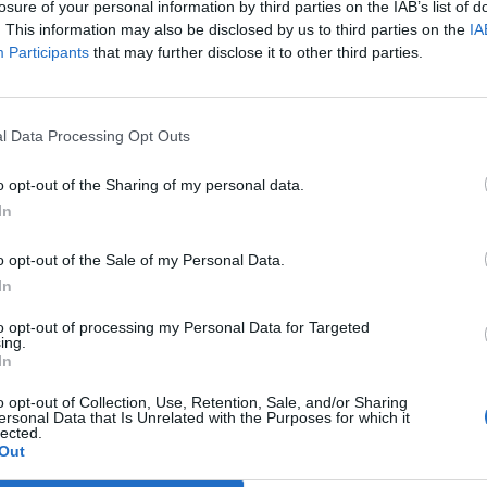
u. Entrez un mot :
losure of your personal information by third parties on the IAB’s list of
. This information may also be disclosed by us to third parties on the
IA
Participants
that may further disclose it to other third parties.
l Data Processing Opt Outs
o opt-out of the Sharing of my personal data.
In
o opt-out of the Sale of my Personal Data.
In
to opt-out of processing my Personal Data for Targeted
ing.
In
o opt-out of Collection, Use, Retention, Sale, and/or Sharing
ersonal Data that Is Unrelated with the Purposes for which it
lected.
 trouvé.
Out