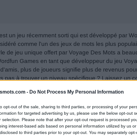
st un jeu récemment sorti qui est développé par 
sidéré comme l'un des jeux de mots les plus popula
le de jeu unique offert par Voyage Des Mots a beauc
 Wordfun Games en tant que développeur du jeu Voy
e d'amis, plus de joueurs signifie plus de revenus pou
urs pas à trouver un niveau spécifique ? Laissez un
 aider !
smots.com -
Do Not Process My Personal Information
06-29
to opt-out of the sale, sharing to third parties, or processing of your per
s ou le numéro de niveau :
formation for targeted advertising by us, please use the below opt-out s
r selection. Please note that after your opt-out request is processed y
eing interest-based ads based on personal information utilized by us or
disclosed to third parties prior to your opt-out. You may separately opt-