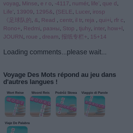
voyag
,
Minse
,
e r o
,
-4117
,
numér
,
life’
,
que d
,
Life’
,
13909
,
1295&
,
(SELE
,
Lucer
,
irosp
《足球队的
,
&
,
Read
,
centr
,
il tr
,
reja
,
qui+i
,
rfr c
,
Rono+
,
Redmi
,
разны
,
Stop
,
tjuhy
,
inter
,
how+l
,
JOURN
,
roue
,
dream
,
报纸专栏+
,
15+14
Loading comments...please wait...
Voyage Des Mots répond au jeu dans
d'autres langues !
Wort Reise
Woord Reis
Podróż Słowa
Viaggio di Parole
Viaje De Palabra