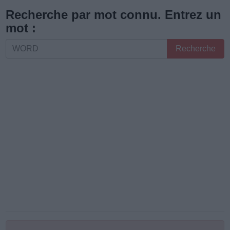
les
Recherche par mot connu. Entrez un
lettres
mot :
ou
Recherche
Recherche
le
par
numéro
mot
de
connu.
niveau
Entrez
:
un
mot
: