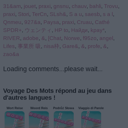
31&am
,
jouet
,
praxi
,
gnsnu
,
chauv
,
bahli
,
Trovu
,
praxi
,
Stori
,
TerCn
,
SLsh&
,
S a u
,
saesb
,
s a l
,
Qnmeu
,
927&a
,
Paysa
,
praxi
,
Cruau
,
Cathé
SPDR+
,
ウェンティ
,
HP to
,
Найди
,
kpay*
,
RIVER
,
adobe
,
&
,
[Chat
,
Norwe
,
f95zo
,
angel
,
Lifes
,
事業所 吸
,
nisa枠
,
Gare&
,
&
,
profe
,
&
,
zao&a
Loading comments...please wait...
Voyage Des Mots répond au jeu dans
d'autres langues !
Wort Reise
Woord Reis
Podróż Słowa
Viaggio di Parole