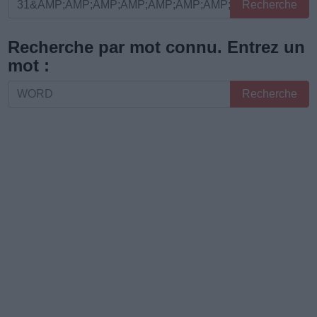
Entrez
Recherche
toutes
les
Recherche par mot connu. Entrez un
lettres
mot :
ou
Recherche
Recherche
le
par
numéro
mot
de
connu.
niveau
Entrez
:
un
mot
: