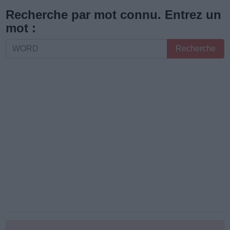
les
Recherche par mot connu. Entrez un
lettres
mot :
ou
Recherche
Recherche
le
par
numéro
mot
de
connu.
niveau
Entrez
:
un
mot
: