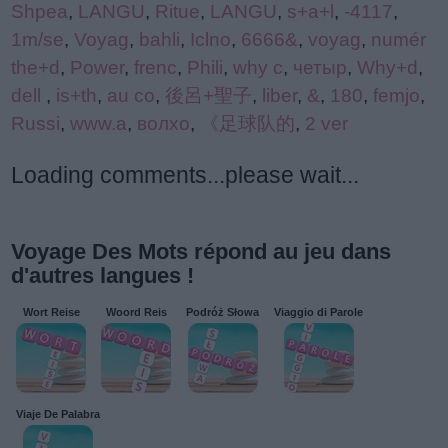
Shpea
,
LANGU
,
Ritue
,
LANGU
,
s+a+l
,
-4117
,
1m/se
,
Voyag
,
bahli
,
Iclno
,
6666&
,
voyag
,
numér
the+d
,
Power
,
frenc
,
Phili
,
why c
,
четыр
,
Why+d
,
dell
,
is+th
,
au co
,
後呂+聖子
,
liber
,
&
,
180
,
femjo
,
Russi
,
www.a
,
волхо
,
《足球队的
,
2 ver
Loading comments...please wait...
Voyage Des Mots répond au jeu dans
d'autres langues !
Wort Reise
Woord Reis
Podróż Słowa
Viaggio di Parole
Viaje De Palabra